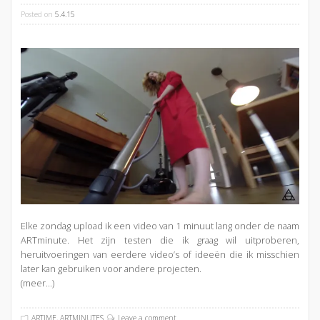
Posted on
5.4.15
Elke zondag upload ik een video van 1 minuut lang onder de naam
ARTminute. Het zijn testen die ik graag wil uitproberen,
heruitvoeringen van eerdere video’s of ideeën die ik misschien
later kan gebruiken voor andere projecten.
(meer…)
ARTIME
,
ARTMINUTES
Leave a comment