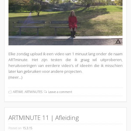
Elke zondag upload ik een video van 1 minuut lang onder de naam
ARTminute. Het zijn testen die ik graag wil uitproberen,
heruitvoeringen van eerdere video’s of ideeën die ik misschien
later kan gebruiken voor andere projecten.
(meer…)
ARTIME
,
ARTMINUTES
Leave a comment
ARTMINUTE 11 | Afleiding
Posted on
15.3.15