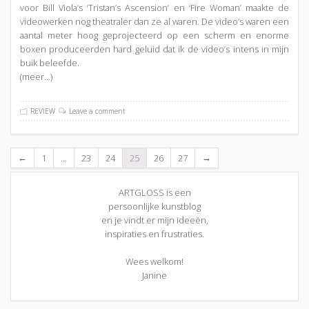
voor Bill Viola’s ‘Tristan’s Ascension’ en ‘Fire Woman’ maakte de
videowerken nog theatraler dan ze al waren. De video’s waren een
aantal meter hoog geprojecteerd op een scherm en enorme
boxen produceerden hard geluid dat ik de video’s intens in mijn
buik beleefde.
(meer…)
REVIEW
Leave a comment
1
…
23
24
25
26
27
←
→
ARTGLOSS is een
persoonlijke kunstblog
en je vindt er mijn ideeën,
inspiraties en frustraties.
Wees welkom!
Janine