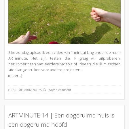
Elke zondag upload ik een video van 1 minuut lang onder de naam
ARTminute. Het zijn testen die ik graag wil uitproberen,
heruitvoeringen van eerdere video’s of ideeën die ik misschien
later kan gebruiken voor andere projecten.
(meer…)
ARTIME
,
ARTMINUTES
Leave a comment
ARTMINUTE 14 | Een opgeruimd huis is
een opgeruimd hoofd