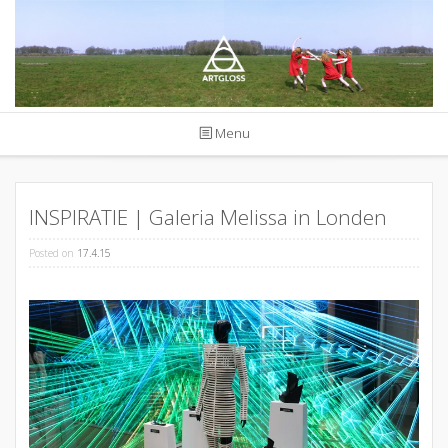
Skip
to
content
Menu
INSPIRATIE | Galeria Melissa in Londen
Posted on
17.4.15