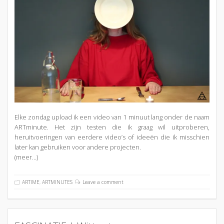
Elke zondag upload ik een video van 1 minuut lang onder de naam
ARTminute. Het zijn testen die ik graag wil uitproberen,
heruitvoeringen van eerdere video’s of ideeën die ik misschien
later kan gebruiken voor andere projecten.
(meer…)
ARTIME
,
ARTMINUTES
Leave a comment