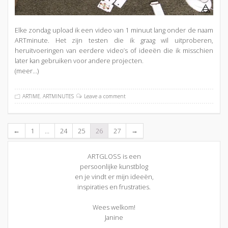
Elke zondag upload ik een video van 1 minuut lang onder de naam
ARTminute. Het zijn testen die ik graag wil uitproberen,
heruitvoeringen van eerdere video’s of ideeën die ik misschien
later kan gebruiken voor andere projecten.
(meer…)
ARTIME
,
ARTMINUTES
Leave a comment
1
…
24
25
26
27
←
→
ARTGLOSS is een
persoonlijke kunstblog
en je vindt er mijn ideeën,
inspiraties en frustraties.
Wees welkom!
Janine