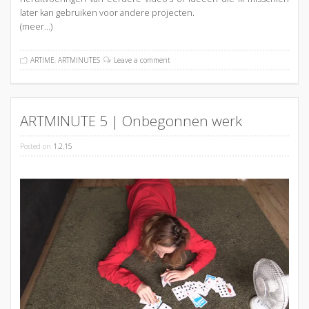
later kan gebruiken voor andere projecten.
(meer…)
ARTIME
,
ARTMINUTES
Leave a comment
ARTMINUTE 5 | Onbegonnen werk
Posted on
1.2.15