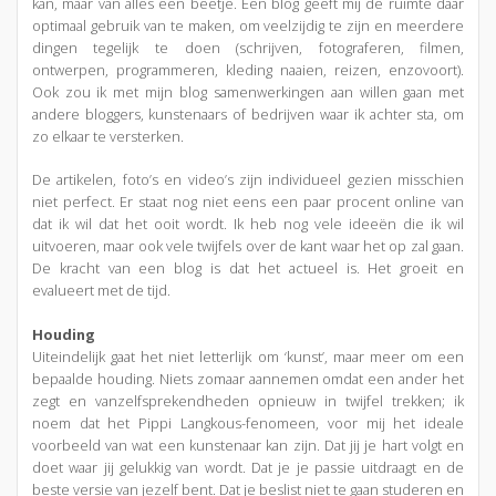
kan, maar van alles een beetje. Een blog geeft mij de ruimte daar
optimaal gebruik van te maken, om veelzijdig te zijn en meerdere
dingen tegelijk te doen (schrijven, fotograferen, filmen,
ontwerpen, programmeren, kleding naaien, reizen, enzovoort).
Ook zou ik met mijn blog samenwerkingen aan willen gaan met
andere bloggers, kunstenaars of bedrijven waar ik achter sta, om
zo elkaar te versterken.
De artikelen, foto’s en video’s zijn individueel gezien misschien
niet perfect. Er staat nog niet eens een paar procent online van
dat ik wil dat het ooit wordt. Ik heb nog vele ideeën die ik wil
uitvoeren, maar ook vele twijfels over de kant waar het op zal gaan.
De kracht van een blog is dat het actueel is. Het groeit en
evalueert met de tijd.
Houding
Uiteindelijk gaat het niet letterlijk om ‘kunst’, maar meer om een
bepaalde houding. Niets zomaar aannemen omdat een ander het
zegt en vanzelfsprekendheden opnieuw in twijfel trekken; ik
noem dat het Pippi Langkous-fenomeen, voor mij het ideale
voorbeeld van wat een kunstenaar kan zijn. Dat jij je hart volgt en
doet waar jij gelukkig van wordt. Dat je je passie uitdraagt en de
beste versie van jezelf bent. Dat je beslist niet te gaan studeren en