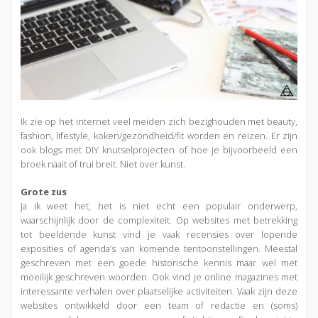
Ik zie op het internet veel meiden zich bezighouden met beauty,
fashion, lifestyle, koken/gezondheid/fit worden en reizen. Er zijn
ook blogs met DIY knutselprojecten of hoe je bijvoorbeeld een
broek naait of trui breit. Niet over kunst.
Grote zus
Ja ik weet het, het is niet echt een populair onderwerp,
waarschijnlijk door de complexiteit. Op websites met betrekking
tot beeldende kunst vind je vaak recensies over lopende
exposities of agenda’s van komende tentoonstellingen. Meestal
geschreven met een goede historische kennis maar wel met
moeilijk geschreven woorden. Ook vind je online magazines met
interessante verhalen over plaatselijke activiteiten. Vaak zijn deze
websites ontwikkeld door een team of redactie en (soms)