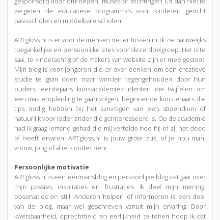
gesponsord door omroepen, musea of stichtingen. En dan niet te
vergeten de educatieve programma’s voor kinderen gericht
basisscholen en middelbare scholen.
ARTgloss.nl is er voor de mensen net er tussen in. Ik zie nauwelijks
toegankelijke en persoonlijke sites voor deze doelgroep. Het is te
saai, te kinderachtig of de makers van website zijn er mee gestopt.
Mijn blog is voor jongeren die er over denken om een creatieve
studie te gaan doen maar worden tegengehouden door hun
ouders, eerstejaars kunstacademiestudenten die twijfelen om
een masteropleiding te gaan volgen, beginnende kunstenaars die
tips nodig hebben bij het aanvragen van een stipendium of
natuurlijk voor ieder ander die geïnteresseerd is. Op de academie
had ik graag iemand gehad die mij vertelde hoe hij of zij het deed
of heeft ervaren. ARTgloss.nl is jouw grote zus, of je nou man,
vrouw, jong of al iets ouder bent.
Persoonlijke motivatie
ARTgloss.nl is een eenmansblog en persoonlijke blog dat gaat over
mijn passies, inspiraties en frustraties. Ik deel mijn mening,
observaties en stijl. Anderen helpen of informeren is een deel
van de blog, maar wel geschreven vanuit mijn ervaring. Door
kwetsbaarheid, oprechtheid en eerlijkheid te tonen hoop ik dat