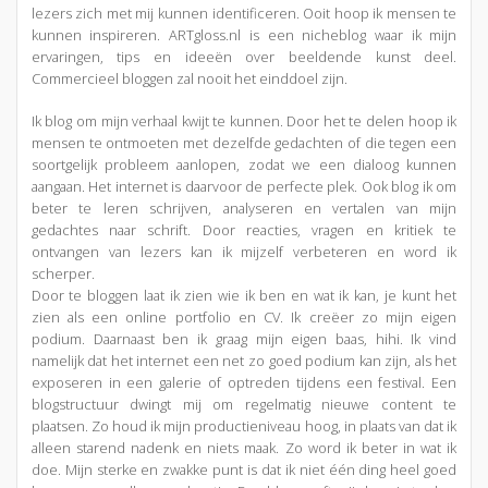
lezers zich met mij kunnen identificeren. Ooit hoop ik mensen te
kunnen inspireren. ARTgloss.nl is een nicheblog waar ik mijn
ervaringen, tips en ideeën over beeldende kunst deel.
Commercieel bloggen zal nooit het einddoel zijn.
Ik blog om mijn verhaal kwijt te kunnen. Door het te delen hoop ik
mensen te ontmoeten met dezelfde gedachten of die tegen een
soortgelijk probleem aanlopen, zodat we een dialoog kunnen
aangaan. Het internet is daarvoor de perfecte plek. Ook blog ik om
beter te leren schrijven, analyseren en vertalen van mijn
gedachtes naar schrift. Door reacties, vragen en kritiek te
ontvangen van lezers kan ik mijzelf verbeteren en word ik
scherper.
Door te bloggen laat ik zien wie ik ben en wat ik kan, je kunt het
zien als een online portfolio en CV. Ik creëer zo mijn eigen
podium. Daarnaast ben ik graag mijn eigen baas, hihi. Ik vind
namelijk dat het internet een net zo goed podium kan zijn, als het
exposeren in een galerie of optreden tijdens een festival. Een
blogstructuur dwingt mij om regelmatig nieuwe content te
plaatsen. Zo houd ik mijn productieniveau hoog, in plaats van dat ik
alleen starend nadenk en niets maak. Zo word ik beter in wat ik
doe. Mijn sterke en zwakke punt is dat ik niet één ding heel goed