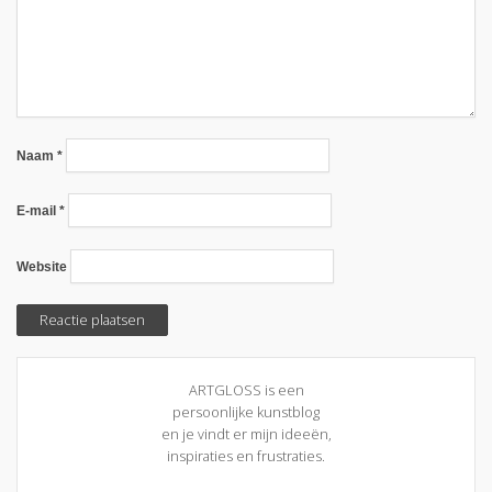
Naam
*
E-mail
*
Website
ARTGLOSS is een
persoonlijke kunstblog
en je vindt er mijn ideeën,
inspiraties en frustraties.