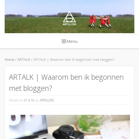
Skip
to
content
Menu
Home
/
ARTALK
/ ARTALK | Waarom ben ik begonnen met bloggen?
ARTALK | Waarom ben ik begonnen
met bloggen?
Posted on
31.3.16
by
ARTGLOSS